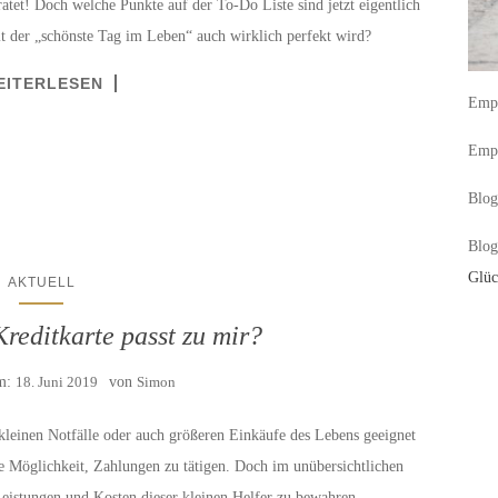
atet! Doch welche Punkte auf der To-Do Liste sind jetzt eigentlich
t der „schönste Tag im Leben“ auch wirklich perfekt wird?
EITERLESEN
Empf
Empf
Blog
Blog
Glüc
AKTUELL
reditkarte passt zu mir?
am:
18. Juni 2019
von
Simon
 kleinen Notfälle oder auch größeren Einkäufe des Lebens geeignet
re Möglichkeit, Zahlungen zu tätigen. Doch im unübersichtlichen
Leistungen und Kosten dieser kleinen Helfer zu bewahren.