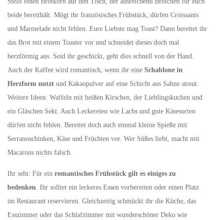
Stellt einen Brotkorb auf den Tisch, der ausreichend Brötchen für euch
beide bereithält. Mögt ihr französisches Frühstück, dürfen Croissants
und Marmelade nicht fehlen. Eure Liebste mag Toast? Dann bereitet ihr
das Brot mit einem Toaster vor und schneidet dieses doch mal
herzförmig aus. Seid ihr geschickt, geht dies schnell von der Hand.
Auch der Kaffee wird romantisch, wenn ihr eine
Schablone in
Herzform nutzt
und Kakaopulver auf eine Schicht aus Sahne streut.
Weitere Ideen: Waffeln mit heißen Kirschen, der Lieblingskuchen und
ein Gläschen Sekt. Auch Leckereien wie Lachs und gute Käsesorten
dürfen nicht fehlen. Bereitet doch auch einmal kleine Spieße mit
Serranoschinken, Käse und Früchten vor. Wer Süßes liebt, macht mit
Macarons nichts falsch.
Ihr seht: Für ein
romantisches Frühstück gilt es einiges zu
bedenken
. Ihr solltet ein leckeres Essen vorbereiten oder einen Platz
im Restaurant reservieren. Gleichzeitig schmückt ihr die Küche, das
Esszimmer oder das Schlafzimmer mit wunderschöner Deko wie