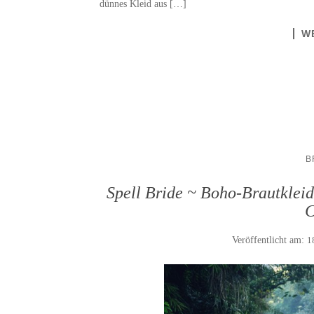
dünnes Kleid aus […]
W
B
Spell Bride ~ Boho-Brautklei
C
Veröffentlicht am:
1