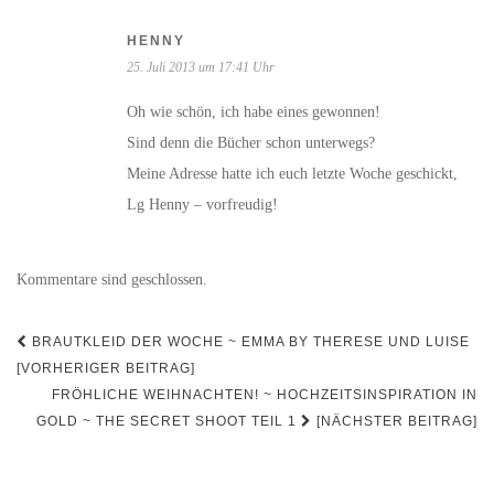
HENNY
25. Juli 2013 um 17:41 Uhr
Oh wie schön, ich habe eines gewonnen!
Sind denn die Bücher schon unterwegs?
Meine Adresse hatte ich euch letzte Woche geschickt,
Lg Henny – vorfreudig!
Kommentare sind geschlossen.
Beitrags-
BRAUTKLEID DER WOCHE ~ EMMA BY THERESE UND LUISE
Navigation
[VORHERIGER BEITRAG]
FRÖHLICHE WEIHNACHTEN! ~ HOCHZEITSINSPIRATION IN
GOLD ~ THE SECRET SHOOT TEIL 1
[NÄCHSTER BEITRAG]