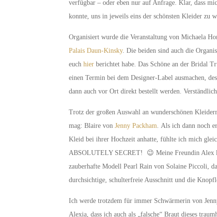
verfügbar – oder eben nur auf Anfrage. Klar, dass mi
konnte, uns in jeweils eins der schönsten Kleider zu w
Organisiert wurde die Veranstaltung von Michaela H
Palais Daun-Kinsky
. Die beiden sind auch die Organi
euch
hier
berichtet habe. Das Schöne an der Bridal T
einen Termin bei dem Designer-Label ausmachen, des
dann auch vor Ort direkt bestellt werden. Verständlic
Trotz der großen Auswahl an wunderschönen Kleidern
mag: Blaire von
Jenny Packham
. Als ich dann noch e
Kleid bei ihrer Hochzeit anhatte, fühlte ich mich glei
ABSOLUTELY SECRET! 😉 Meine Freundin Alex konnte
zauberhafte Modell Pearl Rain von Solaine Piccoli, 
durchsichtige, schulterfreie Ausschnitt und die Knopf
Ich werde trotzdem für immer Schwärmerin von Jenny
Alexia, dass ich auch als „falsche“ Braut dieses traum