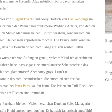
ch und meine Freundin Alex natürlich nichts davon abhalten
erfen!
onies von
Elegant Events
und Niely Hoetsch von
Das Weddings
im
satorinnen der Wiener Hochzeitsmesse Wedding Affairs, von der ich
runk Show: Man muss keinen Eintritt bezahlen, sondern sich nur
sen Kleider man anprobieren möchte. Die Brautkleider konnten
Empf
h, dass die Besucherinnen nicht lange auf sich warten ließen…
Empf
 wusste ich von Anfang an genau, welches Kleid ich anprobieren
Blog
rfahren habe, dass sogar eine amerikanische Schauspielerin das
ch noch glamouröser! Aber sorry guys, I can’t tell –
Blog
 das nicht beeindrucken. Sie entschied sich für das
Glüc
das man bei
Petra Papst
kaufen kann. Die Perlen am Tüll-Rock, der
leiste am Rücken sind traumhaft.
 Packham bleiben. Vielen herzlichen Dank an Sales Managerin
hafte Kleid anprobieren durften. Es hat sich fantastisch angefühlt!