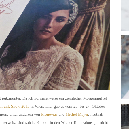
t putzmunter. Da ich normalerweise ein ziemlicher Morgenmuffel
 Trunk Show 2013
in Wien. Hier gab es vom 25. bis 27. Oktober
gnern, unter anderem von
Pronovias
und
Michel Mayer
, hautnah
herweise sind solche Kleider in den Wiener Brautsalons gar nicht