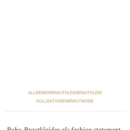
ALLGEMEIN
BRAUTKLEID
BRAUTKLEID
KOLLEKTIONEN
BRAUTMODE
Boho-Brautkleider als fashion statement