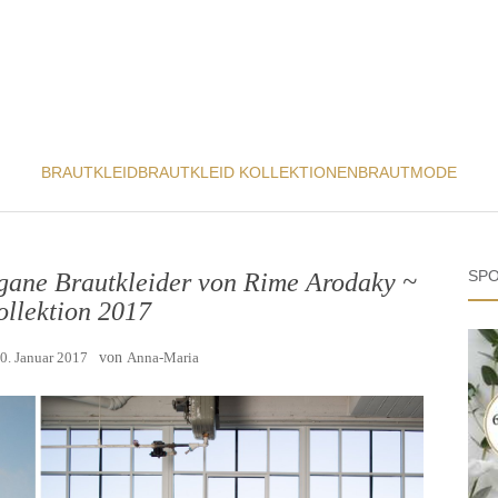
BRAUTKLEID
BRAUTKLEID KOLLEKTIONEN
BRAUTMODE
SPO
egane Brautkleider von Rime Arodaky ~
ollektion 2017
0. Januar 2017
von
Anna-Maria