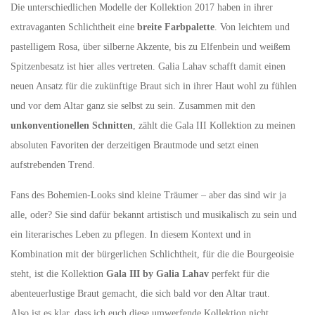
Die unterschiedlichen Modelle der Kollektion 2017 haben in ihrer
extravaganten Schlichtheit eine
breite Farbpalette
. Von leichtem und
pastelligem Rosa, über silberne Akzente, bis zu Elfenbein und weißem
Spitzenbesatz ist hier alles vertreten. Galia Lahav schafft damit einen
neuen Ansatz für die zukünftige Braut sich in ihrer Haut wohl zu fühlen
und vor dem Altar ganz sie selbst zu sein. Zusammen mit den
unkonventionellen Schnitten
, zählt die Gala III Kollektion zu meinen
absoluten Favoriten der derzeitigen Brautmode und setzt einen
aufstrebenden Trend.
Fans des Bohemien-Looks sind kleine Träumer – aber das sind wir ja
alle, oder? Sie sind dafür bekannt artistisch und musikalisch zu sein und
ein literarisches Leben zu pflegen. In diesem Kontext und in
Kombination mit der bürgerlichen Schlichtheit, für die die Bourgeoisie
steht, ist die Kollektion
Gala III by Galia Lahav
perfekt für die
abenteuerlustige Braut gemacht, die sich bald vor den Altar traut.
Also ist es klar, dass ich euch diese umwerfende Kollektion nicht